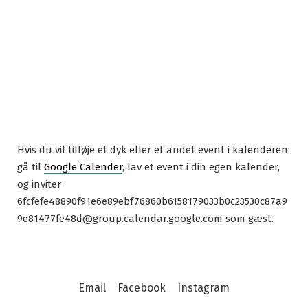
Hvis du vil tilføje et dyk eller et andet event i kalenderen:
gå til
Google Calender
, lav et event i din egen kalender,
og inviter
6fcfefe48890f91e6e89ebf76860b6158179033b0c23530c87a9
9e81477fe48d@group.calendar.google.com som gæst.
Email
Facebook
Instagram