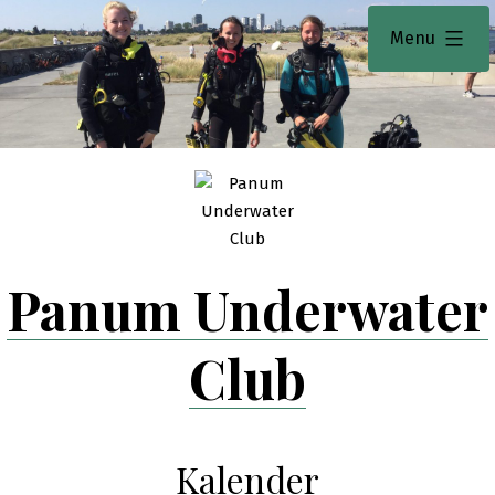
Skip
expanded
Menu
to
content
Panum Underwater
Club
Kalender